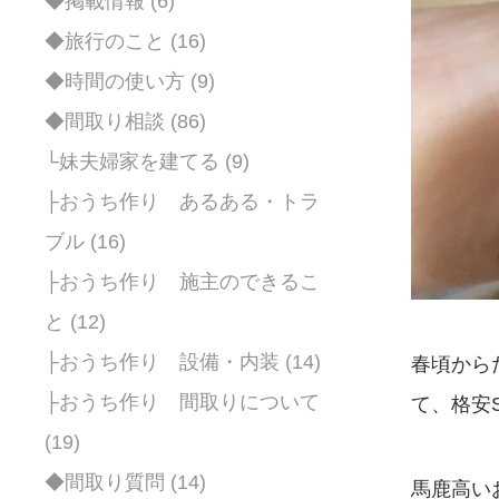
◆掲載情報 (6)
◆旅行のこと (16)
◆時間の使い方 (9)
◆間取り相談 (86)
└妹夫婦家を建てる (9)
├おうち作り あるある・トラ
ブル (16)
├おうち作り 施主のできるこ
と (12)
├おうち作り 設備・内装 (14)
春頃から
├おうち作り 間取りについて
て、格安
(19)
◆間取り質問 (14)
馬鹿高い