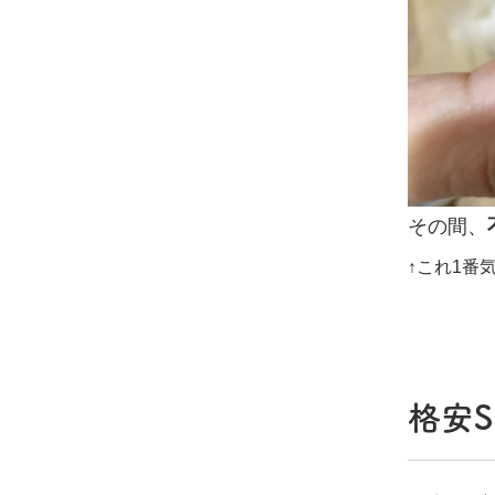
その間、
↑これ1番
格安