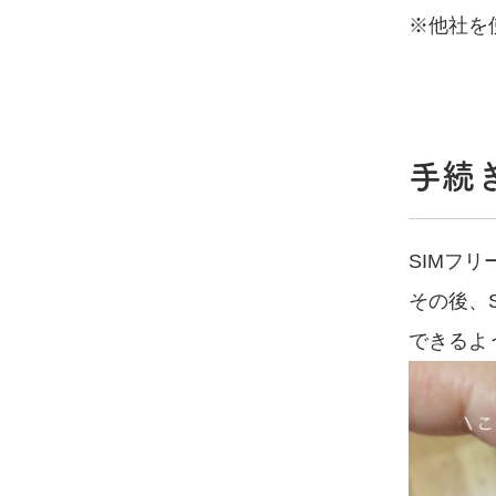
※他社を
手続
SIMフ
その後、
できるよ