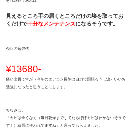
それ以外であれば
見えるところ
手の届くところ
だけの埃を取ってお
くだけで
十分なメンテナンス
になるそうです。
今回の勉強代
¥13680-
痛い出費ですが
（今年のエアコン掃除は自力で頑張ろう…涙）
いいお
勉強になったと思うことにします。
ちなみに、
「カビは全くなく
（毎日乾燥までしてたらほぼカビはわかないそうで
す！）
綺麗に使われてますね」
と言ってもらえました。