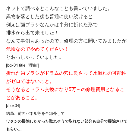
ネットで調べるとこんなことも書いていました。
異物を落とした後も普通に使い続けると
例えば歯ブラシなんかは半分に折れた形で
排水から出て来ました！
なんて事例もあったので、修理の方に聞いてみましたが
危険なのでやめてください！
とおっしゃっていました。
[box04 title=”理由”]
折れた歯ブラシがドラムの穴に刺さって
水漏れの可能性
がゼロではないこと。
そうなるとドラム交換になり5万～の修理費用となるこ
とがあること。
[/box04]
結局、前面パネル等を全部外して
ワタシの掃除したかった取れそうで取れない部分
も自分で掃除させて
もらい…