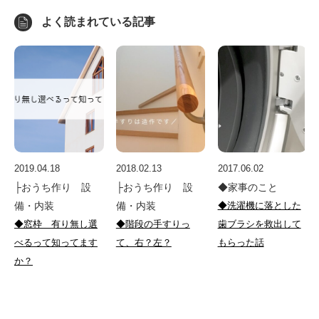
よく読まれている記事
2019.04.18
2018.02.13
2017.06.02
├おうち作り 設
├おうち作り 設
◆家事のこと
備・内装
備・内装
◆洗濯機に落とした
◆窓枠 有り無し選
◆階段の手すりっ
歯ブラシを救出して
べるって知ってます
て、右？左？
もらった話
か？