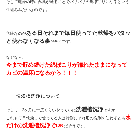
そして乾燥の時に温風が通ることで
パリパリの綿ぼこりになる
という
仕組みみたいなのです。
ある日それまで毎日使ってた
乾燥をパタッ
危険なのが
と使わなくなる事
だそうです。
なぜなら、
今まで貯め続けた綿ぼこりが
濡れたままになって
カビの温床になるから！！！
洗濯槽洗浄について
洗濯槽洗浄
そして、2ヶ月に一度くらいやっていた
ですが
水
これも
毎日乾燥まで使ってる人は
特別にそれ用の洗剤を使わずとも
だけの洗濯槽洗浄でOK
だそうです。