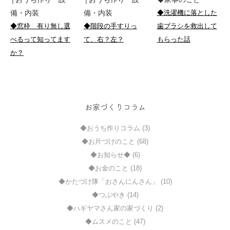
備・内装
備・内装
◆洗濯機に落とした
◆窓枠 有り無し選
◆階段の手すりっ
歯ブラシを救出して
べるって知ってます
て、右？左？
もらった話
か？
お家づくりコラム
◆おうち作りコラム (3)
◆お片づけのこと (68)
◆お知らせ◆ (6)
◆お金のこと (18)
◆かたづけ隊「おさんにんさん」 (10)
◆つぶやき (14)
◆ハギヤマさん家の家づくり (2)
◆ムスメのこと (47)