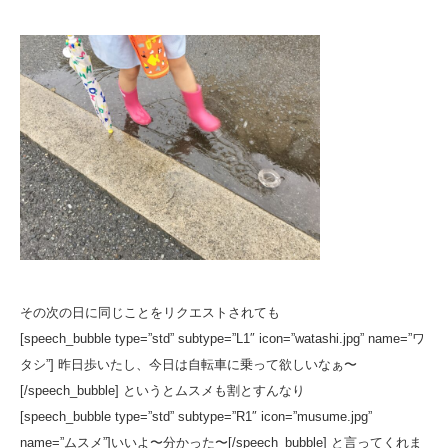
その次の日に同じことをリクエストされても
[speech_bubble type=”std” subtype=”L1″ icon=”watashi.jpg” name=”ワ
タシ”] 昨日歩いたし、今日は自転車に乗って欲しいなぁ〜
[/speech_bubble] というとムスメも割とすんなり
[speech_bubble type=”std” subtype=”R1″ icon=”musume.jpg”
name=”ムスメ”]いいよ〜分かった〜[/speech_bubble] と言ってくれま