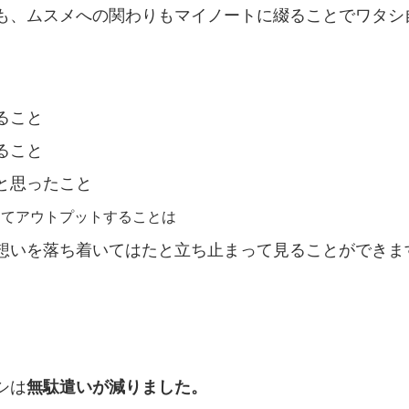
も、
ムスメへの関わりも
マイノートに綴ることで
ワタシ
ること
ること
と思ったこと
してアウトプットすることは
想いを
落ち着いて
はたと立ち止まって見ることができま
シは
無駄遣いが減りました。