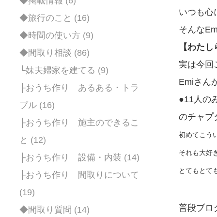
◆掲載情報 (6)
いつも心
◆旅行のこと (16)
そんなE
◆時間の使い方 (9)
【わたし
◆間取り相談 (86)
実は今回
└妹夫婦家を建てる (9)
Emiさ
├おうち作り あるある・トラ
●11人
ブル (16)
のチャプ
├おうち作り 施主のできるこ
初めてこう
と (12)
それも大好き
├おうち作り 設備・内装 (14)
とてもとて
├おうち作り 間取りについて
(19)
普段ブロ
◆間取り質問 (14)