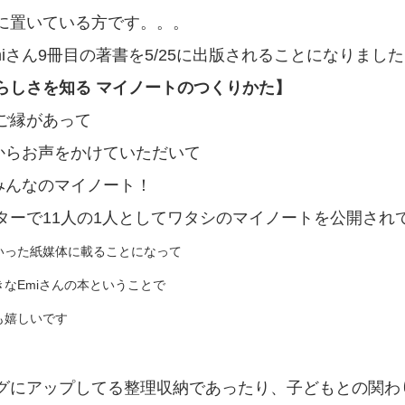
に置いている方です。。。
miさん9冊目の著書を5/25に出版されることになりまし
らしさを知る マイノートのつくりかた】
ご縁があって
んからお声をかけていただいて
のみんなのマイノート！
ターで11人の1人としてワタシのマイノートを公開され
いった紙媒体に載ることになって
なEmiさんの本ということで
も嬉しいです
グにアップしてる
整理収納であったり、
子どもとの関わ