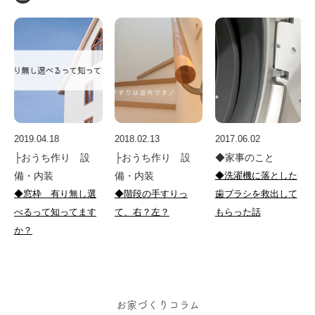
2019.04.18
2018.02.13
2017.06.02
├おうち作り 設
├おうち作り 設
◆家事のこと
備・内装
備・内装
◆洗濯機に落とした
◆窓枠 有り無し選
◆階段の手すりっ
歯ブラシを救出して
べるって知ってます
て、右？左？
もらった話
か？
お家づくりコラム