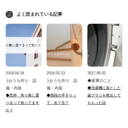
よく読まれている記事
2019.04.18
2018.02.13
2017.06.02
├おうち作り 設
├おうち作り 設
◆家事のこと
備・内装
備・内装
◆洗濯機に落とした
◆窓枠 有り無し選
◆階段の手すりっ
歯ブラシを救出して
べるって知ってます
て、右？左？
もらった話
か？