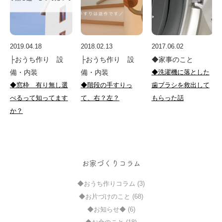
2019.04.18
2018.02.13
2017.06.02
├おうち作り 設
├おうち作り 設
◆家事のこと
備・内装
備・内装
◆洗濯機に落とした
◆窓枠 有り無し選
◆階段の手すりっ
歯ブラシを救出して
べるって知ってます
て、右？左？
もらった話
か？
お家づくりコラム
◆おうち作りコラム (3)
◆お片づけのこと (68)
◆お知らせ◆ (6)