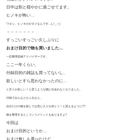
日中は割と穏やかに過ごせてます。
ヒノキが怖い…
ワタシ、ヒノキのがダメなんです…(ノ_＜)
－－－－－－－
すっごいすっごい久しぶりに
おまけ目的で物を買いました…
一応整理収納アドバイザーです。
ここ一年くらい、
付録目的の雑誌も買ってないし、
欲しいとすら思わなかったのに…
と言うか欲しい！と思うような物に出会わなくなりました。
付録でみんなとかぶるなら、
自分だけの物を探してお気に入りを持とう！と思えるように??
物を整理するとこういうメリットもありますよ?
今回は
おまけ目的というか…
おまけ無しも選べたけど、