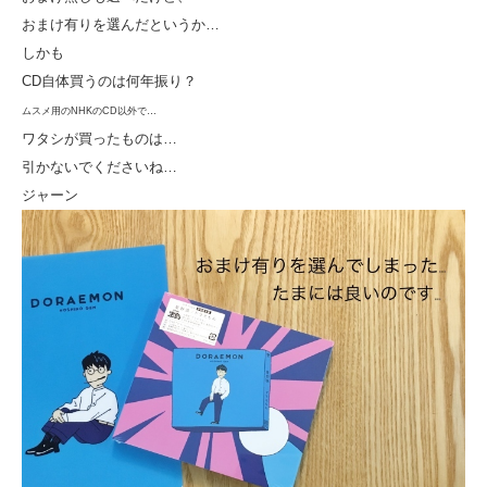
おまけ有りを選んだというか…
しかも
CD自体買うのは何年振り？
ムスメ用のNHKのCD以外で…
ワタシが買ったものは…
引かないでくださいね…
ジャーン