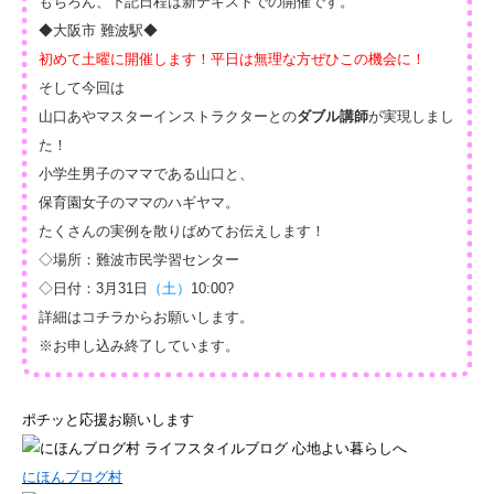
もちろん、下記日程は新テキストでの開催です。
◆大阪市 難波駅◆
初めて土曜に開催します！平日は無理な方ぜひこの機会に！
そして今回は
山口あや
マスターインストラクターとの
ダブル講師
が実現しまし
た！
小学生男子のママである山口と、
保育園女子のママのハギヤマ。
たくさんの実例を散りばめてお伝えします！
◇場所：難波市民学習センター
◇日付：3月31日
（土）
10:00?
詳細はコチラからお願いします。
※お申し込み終了しています。
ポチッと応援お願いします
にほんブログ村