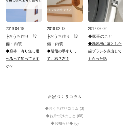
2019.04.18
2018.02.13
2017.06.02
├おうち作り 設
├おうち作り 設
◆家事のこと
備・内装
備・内装
◆洗濯機に落とした
◆窓枠 有り無し選
◆階段の手すりっ
歯ブラシを救出して
べるって知ってます
て、右？左？
もらった話
か？
お家づくりコラム
◆おうち作りコラム (3)
◆お片づけのこと (68)
◆お知らせ◆ (6)