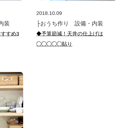
2018.10.09
内装
├おうち作り 設備・内装
おすすめ3
◆予算節減！天井の仕上げは
◯◯◯◯◯貼り