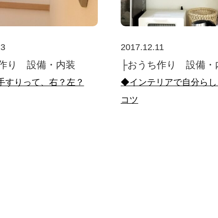
13
2017.12.11
作り 設備・内装
├おうち作り 設備・
手すりって、右？左？
◆インテリアで自分らし
コツ