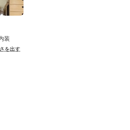
内装
さを出す